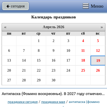
Меню
сегодня

Календарь праздников
«
»
Апрель 2026
пн
вт
ср
чт
пт
сб
вс
1
2
3
4
5
6
7
8
9
10
11
12
13
14
15
16
17
18
19
20
21
22
23
24
25
26
27
28
29
30
Антипасха (Фомино воскресенье). В 2027 году отмечают 19 Апреля.
/
/
праздники сегодня
праздники мая
антипасха (фомино