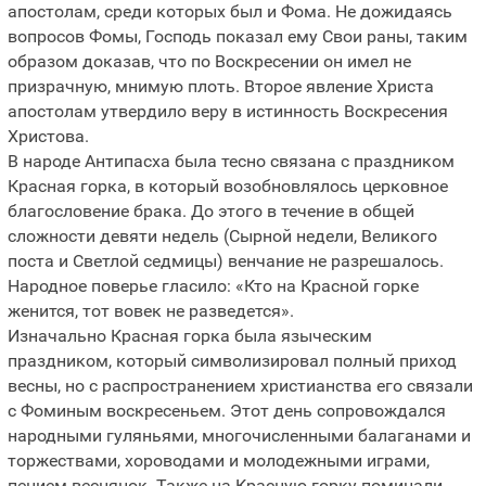
апостолам, среди которых был и Фома. Не дожидаясь
вопросов Фомы, Господь показал ему Свои раны, таким
образом доказав, что по Воскресении он имел не
призрачную, мнимую плоть. Второе явление Христа
апостолам утвердило веру в истинность Воскресения
Христова.
В народе Антипасха была тесно связана с праздником
Красная горка, в который возобновлялось церковное
благословение брака. До этого в течение в общей
сложности девяти недель (Сырной недели, Великого
поста и Светлой седмицы) венчание не разрешалось.
Народное поверье гласило: «Кто на Красной горке
женится, тот вовек не разведется».
Изначально Красная горка была языческим
праздником, который символизировал полный приход
весны, но с распространением христианства его связали
с Фоминым воскресеньем. Этот день сопровождался
народными гуляньями, многочисленными балаганами и
торжествами, хороводами и молодежными играми,
пением веснянок. Также на Красную горку поминали