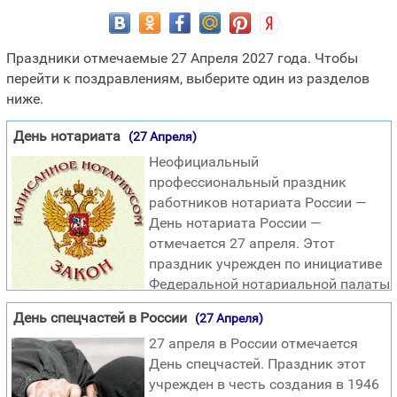
Праздники отмечаемые 27 Апреля 2027 года. Чтобы
перейти к поздравлениям, выберите один из разделов
ниже.
День нотариата
(27 Апреля)
Неофициальный
профессиональный праздник
работников нотариата России —
День нотариата России —
отмечается 27 апреля. Этот
праздник учрежден по инициативе
Федеральной нотариальной палаты
, а также Собрания представителей нотариальных палат
День спецчастей в России
(27 Апреля)
субъектов Российской Федерации. Отмечается с 2007
27 апреля в России отмечается
года. Для Дня нотариата в России дата была выбрана в
День спецчастей. Праздник этот
честь того, что 27 апреля (по старому стилю 14 апреля)
учрежден в честь создания в 1946
1866 года императором Александром II было