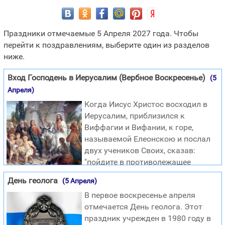
Праздники отмечаемые 5 Апреля 2027 года. Чтобы
перейти к поздравлениям, выберите один из разделов
ниже.
Вход Господень в Иерусалим (Вербное Воскресенье)
(5
Апреля)
Когда Иисус Христос восходил в
Иерусалим, приблизился к
Виффагии и Вифании, к горе,
называемой Елеонскою и послал
двух учеников Своих, сказав:
"пойдите в противолежащее
селение; войдя в него, найдете
День геолога
(5 Апреля)
молодого осла привязанного, на которого никто из
В первое воскресенье апреля
людей никогда не садился; отвязав его, приведите; и
отмечается День геолога. Этот
если кто спросит вас: зачем отвязываете? скажите ему
праздник учрежден в 1980 году в
так: он надобен Господу". Посланные пошли и нашли,