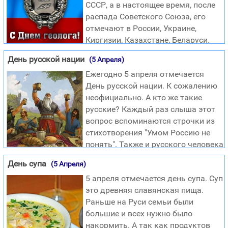
СССР, а в настоящее время, после
как Он сказал им. Когда же они отвязывали молодого
распада Советского Союза, его
осла, хозяева его сказали им: зачем отвязываете
отмечают в России, Украине,
осленка? Они отвечали: он надобен Господу. И привели
Киргизии, Казахстане, Беларуси.
его к Иисусу, и, накинув одежды свои на осл
День геолога считают своим профессиональным
День русской нации
(5 Апреля)
праздником все геологи названных стран. Инициатива
Ежегодно 5 апреля отмечается
введения праздника принадлежала группе выдающихся
День русской нации. К сожалению
советских геологов, а поводом для их обращения в
неофициально. А кто же такие
Президиум Верховного Совета СССР стало открытие
русские? Каждый раз слыша этот
месторождений Западно-Сибирской нефтегазоносной
вопрос вспоминаются строчки из
провинции в 1966 году. Геология — это наука о составе,
стихотворения "Умом Россию не
строении и закономерностях развития Земл
понять". Также и русского человека
умом не понять. Это надо чувствовать всеми фибрами
День супа
(5 Апреля)
души. Русский человек это веселье до упаду, слезы до
5 апреля отмечается день супа. Суп
щемящей боли в груди, готовность снять последнюю
это древняя славянская пища.
рубашку от жалости и достать звезду с неба из за
Раньше на Руси семьи были
любви. Русский человек это потрясающая сила духа,
большие и всех нужно было
храбрость, патриотизм и героизм. Знаете почему очень
накормить. А так как продуктов
мало американских солдат могут совершить подвиг? Да