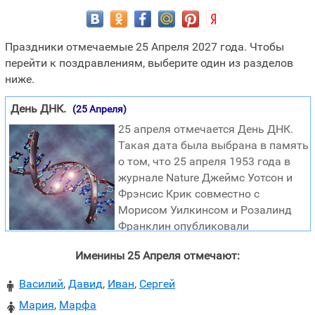
Праздники отмечаемые 25 Апреля 2027 года. Чтобы
перейти к поздравлениям, выберите один из разделов
ниже.
День ДНК.
(25 Апреля)
25 апреля отмечается День ДНК.
Такая дата была выбрана в память
о том, что 25 апреля 1953 года в
журнале Nature Джеймс Уотсон и
Фрэнсис Крик совместно с
Морисом Уилкинсом и Розалинд
Франклин опубликовали
результаты исследования структуры молекулы ДНК.
Именины 25 Апреля отмечают:
Кроме того, ровно 20 лет спустя, 25 апреля 2003 года,
было объявлено, что проект по расшифровке генома
Василий
,
Давид
,
Иван
,
Сергей

человека близок к завершению. Дополнительный
Мария
,
Марфа
анализ некоторых участков генома все еще не закончен,
