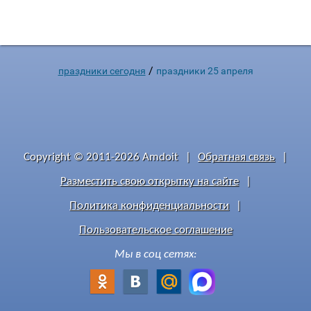
однако основная работа над проектом завершена.
Определение структуры человеческих генов — важный
шаг для развития здравоохранения. В США День ДН
/
праздники сегодня
праздники 25 апреля
Copyright © 2011-2026 Amdoit
|
Обратная связь
|
Разместить свою открытку на сайте
|
Политика конфиденциальности
|
Пользовательское соглашение
Мы в соц сетях: