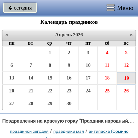
Меню
сегодня

Календарь праздников
«
»
Апрель 2026
пн
вт
ср
чт
пт
сб
вс
1
2
3
4
5
6
7
8
9
10
11
12
13
14
15
16
17
18
19
20
21
22
23
24
25
26
27
28
29
30
Поздравления на красную горку "Праздник народный, весенний, Он после Пасхи идет."
/
/
праздники сегодня
праздники мая
антипасха (фомино