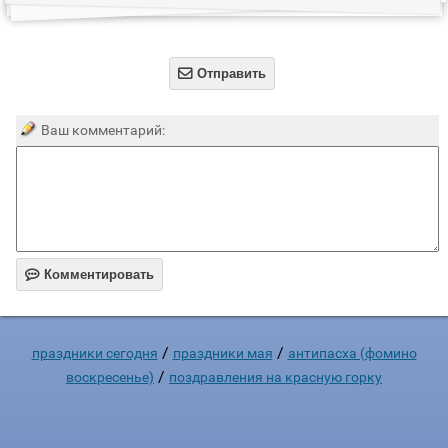

Отправить
Ваш комментарий:

Комментировать
/
/
праздники сегодня
праздники мая
антипасха (фомино
/
воскресенье)
поздравления на красную горку