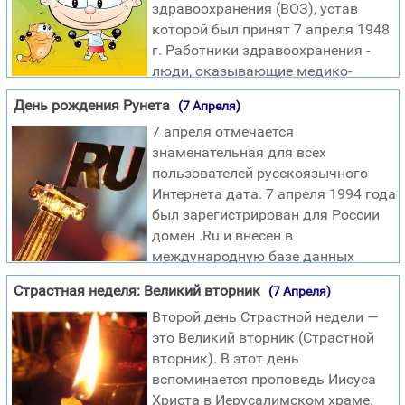
здравоохранения (ВОЗ), устав
Мария, ибо Ты обрела благодать у Бога; и вот, зачнешь
которой был принят 7 апреля 1948
во чреве, и родишь Сына, и наречешь Ему имя: Иисус. Он
г. Работники здравоохранения -
будет велик и наречет
люди, оказывающие медико-
санитарную помощь тем, кто в ней нуждается, находятся
День рождения Рунета
(7 Апреля)
в центре системы здравоохранения. Однако во всем
7 апреля отмечается
мире кадры здравоохранения переживают кризис, от
знаменательная для всех
которого не застрахована ни одна страна. Результаты
пользователей русскоязычного
очевидны: это - клиники без медицинского персонала,
Интернета дата. 7 апреля 1994 года
больницы, которые не могут привлечь или удержать
был зарегистрирован для России
основных сотрудников. В мире существует хроническая
домен .Ru и внесен в
нехватка медработников в результате десятилетий недо
международную базе данных
национальных доменов верхнего уровня. Перед этим, 4
Страстная неделя: Великий вторник
(7 Апреля)
декабря 1993 года, на собрании крупнейших российских
Второй день Страстной недели —
провайдеров того времени было подписано Соглашение
это Великий вторник (Страстной
«О порядке администрирования зоны RU». Тем самым
вторник). В этот день
Россия была официально признана как государство,
вспоминается проповедь Иисуса
представленное в Интернете. Уже в первый день
Христа в Иерусалимском храме.
существования зоны в ней были зарегистрированы, а