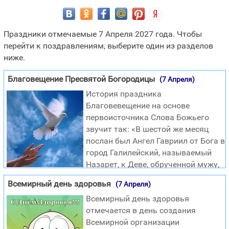
Праздники отмечаемые 7 Апреля 2027 года. Чтобы
перейти к поздравлениям, выберите один из разделов
ниже.
Благовещение Пресвятой Богородицы
(7 Апреля)
История праздника
Благовевещение на основе
первоисточника Слова Божьего
звучит так: «В шестой же месяц
послан был Ангел Гавриил от Бога в
город Галилейский, называемый
Назарет, к Деве, обрученной мужу,
именем Иосифу, из дома Давидова; имя же Деве: Мария.
Всемирный день здоровья
(7 Апреля)
Ангел, войдя к Ней, сказал: радуйся, Благодатная!
Всемирный день здоровья
Господь с Тобою; благословенна Ты между женами. Она
отмечается в день создания
же, увидев его, смутилась от слов его и размышляла, что
Всемирной организации
бы это было за приветствие. И сказал Ей Ангел: не бойся,