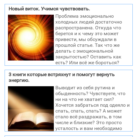
Новый виток. Учимся чувствовать.
Проблема эмоционально
холодных людей достаточно
распространена. Откуда что
берется и к чему это может
привести, мы обсуждали в
прошлой статье. Так что же
делать с эмоциональной
закрытостью? Оставить как
есть? Или всё же бороться?
Ответ: однозначно бороться. Но не размытыми
«мыслить позитивно» и «всё время улыбаться», как
3 книги которые встряхнут и помогут вернуть
советуют новомодные книги и журналы. А вполне
энергию.
пошагово, по инструкции, конструктивно. Мы
Выводит из себя рутина и
проконсультировались с профессиональными
обыденность? Чувствуете, что
психологами на эту тему, и у нас получилась
ни на что не хватает сил?
небольшая инструкция по избавлению от
Хочется забраться под одеяло и
эмоциональной холодности. Шаг 1: Осознание что
спать, спать, спать? А может
эмоциональная холодность – это ваш недостаток. И
стало всё раздражать, в том
как от любого недостатка, от нее можно избавиться.
числе и близкие? Это просто
Это нужно для того чтобы вы осознали что эмоции и
усталость и вам необходимо
чувства важны для вас, что их отсутствие мешает
встряхнуться. Если вы