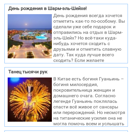
День рождения в Шарм-эль-Шейхе!
День рождения всегда хочется
отметить как-то по-особому. Вы
сделали уже себе подарок и
отправились на отдых в Шарм-
эль-Шейх? Но всё-таки куда-
нибудь хочется сходить с
друзьями и отметить славную
дату. Так куда лучше всего
сходить? Если желаете
отпраздновать день рождения в русском стиле,
тогда ресторан «Махони» для такого случая
Танец тысячи рук
подойдёт идеально. Здесь звучит русская музыка на
В Китае есть богиня Гуаньинь –
все лады, а праздничный стол заставят блюдами из
богиня милосердия,
морепродуктов и даже преподнесут салат «Оливье».
покровительница женщин и
Атмосфера самая добродушная и весёлая. Вы
домашнего очага. Согласно
можете веселиться, петь свои любимые песни и
легенде Гуаньинь поклялась
отмечать праздник в своё удовольствие. Хозяин
спасти всё живое от сансары
заведения, всегда поддерживает настроение гостей и
или перерождений. Но несмотря
в знак своего расположения преподнесёт букет
на титанические усилия она не
цветов, если день рождения отмечает женщина. Для
могла помочь всем и услышать
русской души тут всегда есть простор. Если всё-таки
всех. Ее голова стала раскалываться на части и