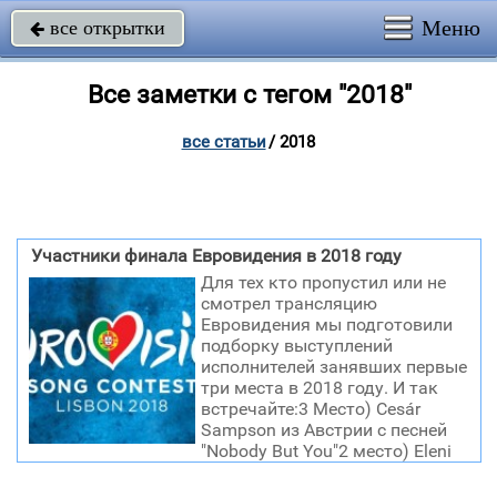
Меню
все открытки

Все заметки с тегом "2018"
все статьи
/
2018
Участники финала Евровидения в 2018 году
Для тех кто пропустил или не
смотрел трансляцию
Евровидения мы подготовили
подборку выступлений
исполнителей занявших первые
три места в 2018 году. И так
встречайте:3 Место) Cesár
Sampson из Австрии с песней
"Nobody But You"2 место) Eleni
Foureira из Кипра с песней "Fuego"1 место) Netta из
Израиля с зажигательной песней "Toy"Места были