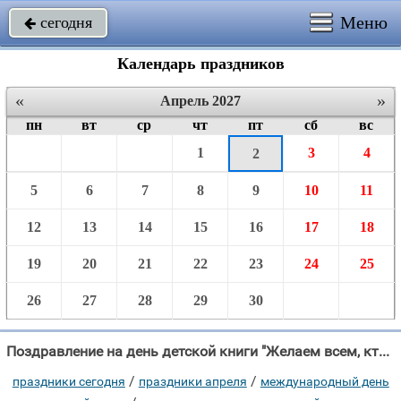
Меню
сегодня

Календарь праздников
«
»
Апрель 2027
пн
вт
ср
чт
пт
сб
вс
1
3
4
2
5
6
7
8
9
10
11
12
13
14
15
16
17
18
19
20
21
22
23
24
25
26
27
28
29
30
Поздравление на день детской книги "Желаем всем, кто книги пишет Для наших маленьких детишек, Любви, признанья,"
/
/
праздники сегодня
праздники апреля
международный день