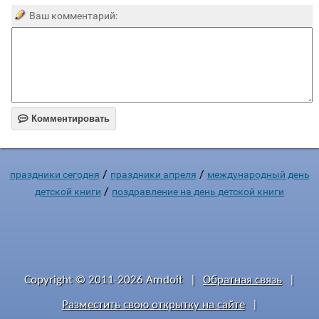
Ваш комментарий:

Комментировать
/
/
праздники сегодня
праздники апреля
международный день
/
детской книги
поздравление на день детской книги
Copyright © 2011-2026 Amdoit
|
Обратная связь
|
Разместить свою открытку на сайте
|