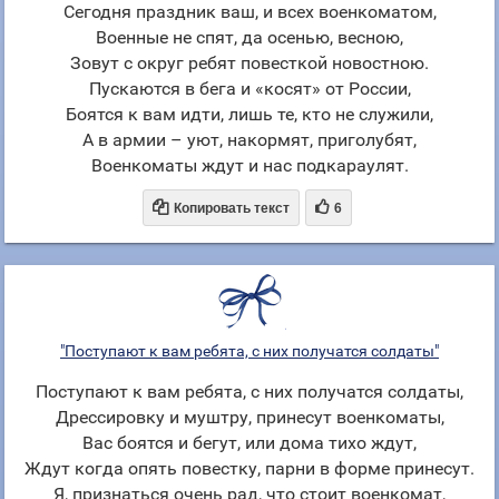
Сегодня праздник ваш, и всех военкоматом,
Военные не спят, да осенью, весною,
Зовут с округ ребят повесткой новостною.
Пускаются в бега и «косят» от России,
Боятся к вам идти, лишь те, кто не служили,
А в армии – уют, накормят, приголубят,
Военкоматы ждут и нас подкараулят.


Копировать текст
6
"Поступают к вам ребята, с них получатся солдаты"
Поступают к вам ребята, с них получатся солдаты,
Дрессировку и муштру, принесут военкоматы,
Вас боятся и бегут, или дома тихо ждут,
Ждут когда опять повестку, парни в форме принесут.
Я, признаться очень рад, что стоит военкомат,