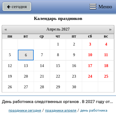
Меню
сегодня

Календарь праздников
«
»
Апрель 2027
пн
вт
ср
чт
пт
сб
вс
1
2
3
4
5
7
8
9
10
11
6
12
13
14
15
16
17
18
19
20
21
22
23
24
25
26
27
28
29
30
День работника следственных органов . В 2027 году отмечают 6 Апреля.
/
/
праздники сегодня
праздники апреля
день работника