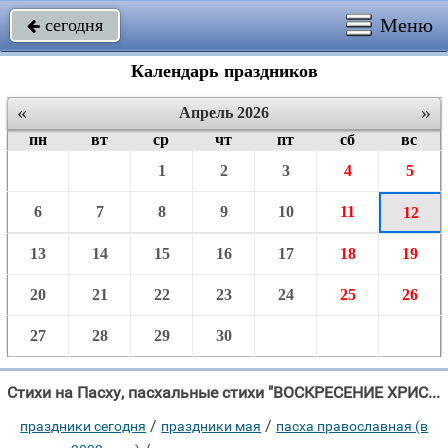
Меню
сегодня

Календарь праздников
«
»
Апрель 2026
пн
вт
ср
чт
пт
сб
вс
1
2
3
4
5
6
7
8
9
10
11
12
13
14
15
16
17
18
19
20
21
22
23
24
25
26
27
28
29
30
Стихи на Пасху, пасхальные стихи "ВОСКРЕСЕНИЕ ХРИСТОВО В день Пасхи, радостно играя, Высоко жаворонок взлетел, "
/
/
праздники сегодня
праздники мая
пасха православная (в