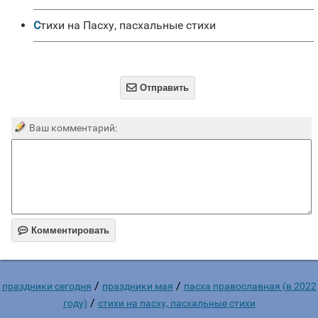
Стихи на Пасху, пасхальные стихи

Отправить
Ваш комментарий:

Комментировать
/
/
праздники сегодня
праздники мая
пасха православная (в 2022
/
году)
стихи на пасху, пасхальные стихи