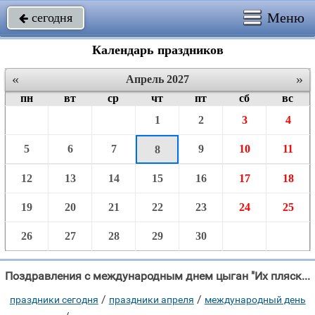
Меню
сегодня

Календарь праздников
«
»
Апрель 2027
пн
вт
ср
чт
пт
сб
вс
1
2
3
4
5
6
7
9
10
11
8
12
13
14
15
16
17
18
19
20
21
22
23
24
25
26
27
28
29
30
Поздравления с международным днем цыган "Их пляски, словно колдовство, Их песни душу обжигают, Смелы, в любви преград не"
/
/
праздники сегодня
праздники апреля
международный день