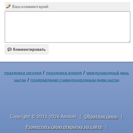
Ваш комментарий:

Комментировать
/
/
праздники сегодня
праздники апреля
международный день
/
цыган
поздравления с международным днем цыган
Copyright © 2011-2026 Amdoit
|
Обратная связь
|
Разместить свою открытку на сайте
|