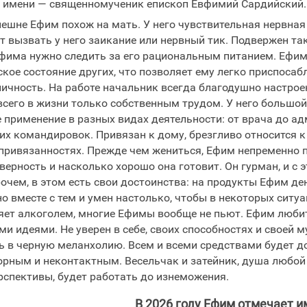
 имени — священномученик епископ Евфимий Сардийский.
ешне Ефим похож на мать. У него чувствительная нервная
т вызвать у него заикание или нервный тик. Подвержен т
фима нужно следить за его рациональным питанием. Ефим 
кое состояние других, что позволяет ему легко приспосаб
ичность. На работе начальник всегда благодушно настроен
всего в жизни только собственным трудом. У него большо
е применение в разных видах деятельности: от врача до 
их командировок. Привязан к дому, брезгливо относится к
привязанностях. Прежде чем жениться, Ефим непременно п
верность и насколько хорошо она готовит. Он гурман, и с 
чем, в этом есть свои достоинства: на продукты Ефим ден
но вместе с тем и умен настолько, чтобы в некоторых ситу
яет алкоголем, многие Ефимы вообще не пьют. Ефим любит
ми идеями. Не уверен в себе, своих способностях и своей 
ь в черную меланхолию. Всем и всеми средствами будет до
дорным и неконтактным. Весельчак и затейник, душа любой
рспективы, будет работать до изнеможения.
В 2026 году Ефим отмечает и