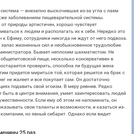
 система — внезапно выскочившая из-за угла с лаем
акже заболеваниям пищеварительной системы.
от природы артистичен, хорошо чувствует
ливаться к людям и располагать их к себе. Нередко это
 к Ефиму, сотрудники никогда не ждут от него подвоха.
й запас жизненных сил и необыкновенное трудолюбие.
администратора. Бывает неплохим шахматистом. Не
 общепитовской пище, несколько консервативен в
остарается проверить, способна ли будущая жена
этим придется мириться той, которая решится на брак с
ег не жалеет и все покупает сам. Он достаточно
ациях подавить свой эгоизм. В меру ревнив. Редко
 быть в центре внимания, умеет заинтересовать людей
мужественности. Если ему об этом не напоминать, он
казывать свои таланты и возможности, и казаться из-
 компании, но явный сибарит. Однако если видит
менины 25 раз