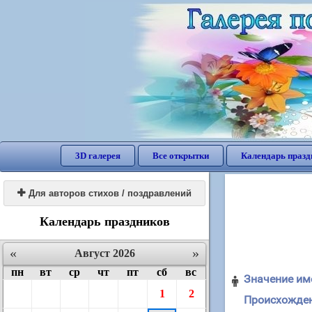
3D галерея
Все открытки
Календарь празд

Для авторов стихов / поздравлений
Календарь праздников
«
»
Август 2026
пн
вт
ср
чт
пт
сб
вс
Значение им

1
2
Происхожден