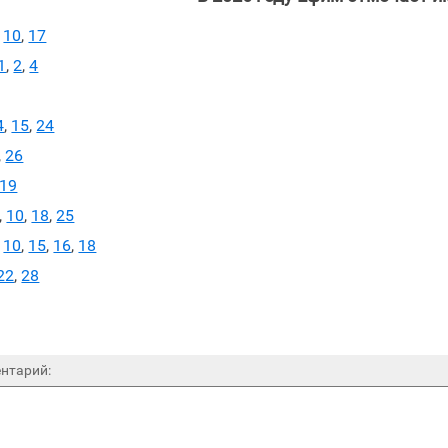
,
10
,
17
1
,
2
,
4
4
,
15
,
24
,
26
19
,
10
,
18
,
25
10
,
15
,
16
,
18
22
,
28
нтарий: