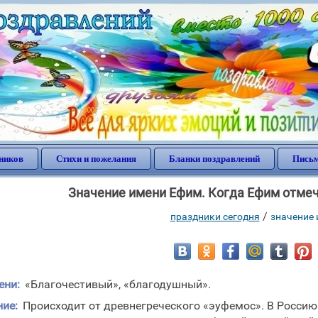
ников
Стихи и пожелания
Бланки поздравлений
Письм
Значение имени Ефим. Когда Ефим отмеч
/
праздники сегодня
значение
ени:
«Благочестивый», «благодушный».
ие:
Происходит от древнегреческого «эуфемос». В Россию