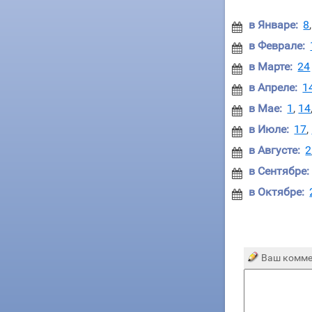
в Январе:
8

в Феврале:

в Марте:
24

в Апреле:
1

в Мае:
1
,
14

в Июле:
17
,

в Августе:
2

в Сентябре:

в Октябре:

Ваш комме