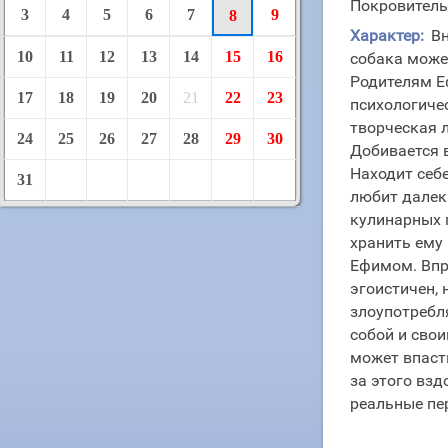
Покровитель
3
4
5
6
7
9
8
Характер:
Вн
10
11
12
13
14
15
16
собака може
Родителям Е
17
18
19
20
21
22
23
психологичес
творческая л
24
25
26
27
28
29
30
Добивается 
Находит себ
31
любит далек
кулинарных 
хранить ему 
Ефимом. Впро
эгоистичен, 
злоупотребл
собой и свои
может впаст
за этого вз
реальные пе