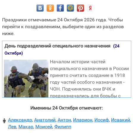
Праздники отмечаемые 24 Октября 2026 года. Чтобы
перейти к поздравлениям, выберите один из разделов
ниже.
День подразделений специального назначения
(24
Октября)
Началом истории частей
специального назначения в России
принято считать создание в 1918
году частей особого назначения -
ЧОН. Подчинялись они ВЧК и
предназначались для борьбы с
басмачеством в Средней Азии и
Именины 24 Октября отмечают:
повстанцами на территории собственно России. В
дальнейшем спецчастями располагал в основном ВЧК
Александр
,
Анатолий
,
Антон
,
Иларион
,
Иосиф
,
Исаакий
,

(НКВД - МГБ - КГБ). 24 октября 1950 года военный
Лев
,
Макар
,
Моисей
,
Филипп
министр СССР маршал Советского Союза