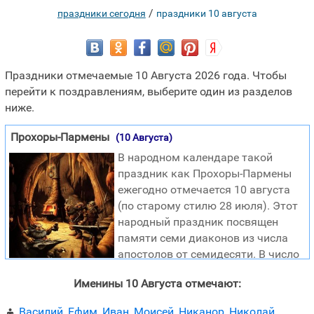
/
праздники сегодня
праздники 10 августа
Праздники отмечаемые 10 Августа 2026 года. Чтобы
перейти к поздравлениям, выберите один из разделов
ниже.
Прохоры-Пармены
(10 Августа)
В народном календаре такой
праздник как Прохоры-Пармены
ежегодно отмечается 10 августа
(по старому стилю 28 июля). Этот
народный праздник посвящен
памяти семи диаконов из числа
апостолов от семидесяти. В число
семи диаконов были выбраны были Стефан, Филипп,
Именины 10 Августа отмечают:
Никанор, Тимон, Николай, Прохор и Пармен. В честь
Прохора и Пармена праздник и получил название.
Василий
,
Ефим
,
Иван
,
Моисей
,
Никанор
,
Николай
,