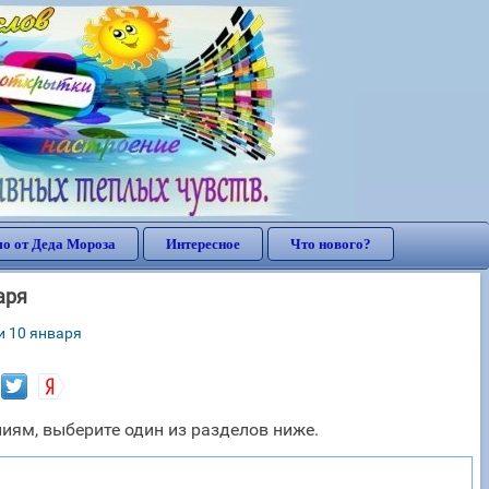
о от Деда Мороза
Интересное
Что нового?
аря
и 10 января
иям, выберите один из разделов ниже.