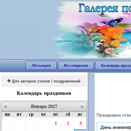
3D галерея
Все открытки
Календарь празд

Для авторов стихов / поздравлений
Календарь праздников
«
»
Январь 2027
пн
вт
ср
чт
пт
сб
вс
Праздники отме
1
2
3
День инжене