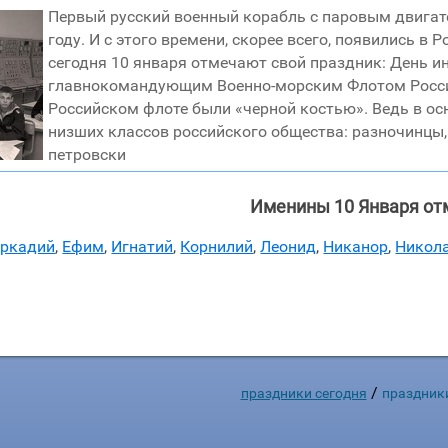
Первый русский военный корабль с паровым двигате
году. И с этого времени, скорее всего, появились в
сегодня 10 января отмечают свой праздник: День 
главнокомандующим Военно-морским Флотом России
Российском флоте были «черной костью». Ведь в о
низших классов российского общества: разночинцы,
петровски
Именины 10 Января от
ркадий
,
Ефим
,
Игнатий
,
Корнилий
,
Леонид
,
Никанор
,
Никол
/
праздники сегодня
праздник