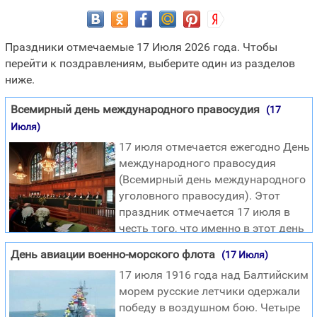
Праздники отмечаемые 17 Июля 2026 года. Чтобы
перейти к поздравлениям, выберите один из разделов
ниже.
Всемирный день международного правосудия
(17
Июля)
17 июля отмечается ежегодно День
международного правосудия
(Всемирный день международного
уголовного правосудия). Этот
праздник отмечается 17 июля в
честь того, что именно в этот день
был принят Римский статут
День авиации военно-морского флота
(17 Июля)
Международного уголовного суда в 1998 году. Каждый
17 июля 1916 года над Балтийским
год правозащитники из разных стран проводят
морем русские летчики одержали
различные мероприятия, приуроченные к этому дню.
победу в воздушном бою. Четыре
Римский статут, в честь принятия которого и