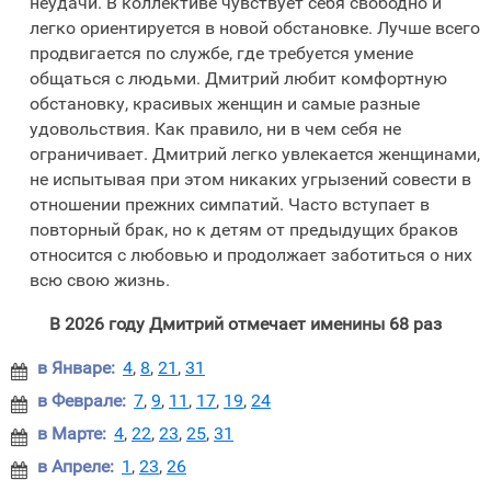
неудачи. В коллективе чувствует себя свободно и
легко ориентируется в новой обстановке. Лучше всего
продвигается по службе, где требуется умение
общаться с людьми. Дмитрий любит комфортную
обстановку, красивых женщин и самые разные
удовольствия. Как правило, ни в чем себя не
ограничивает. Дмитрий легко увлекается женщинами,
не испытывая при этом никаких угрызений совести в
отношении прежних симпатий. Часто вступает в
повторный брак, но к детям от предыдущих браков
относится с любовью и продолжает заботиться о них
всю свою жизнь.
В 2026 году Дмитрий отмечает именины 68 раз
в Январе:
4
,
8
,
21
,
31

в Феврале:
7
,
9
,
11
,
17
,
19
,
24

в Марте:
4
,
22
,
23
,
25
,
31

в Апреле:
1
,
23
,
26
