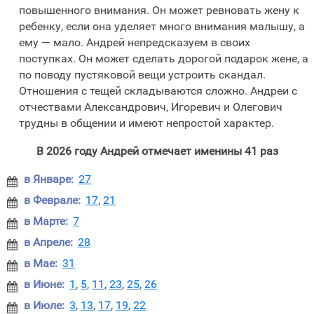
повышенного внимания. Он может ревновать жену к
ребенку, если она уделяет много внимания малышу, а
ему — мало. Андрей непредсказуем в своих
поступках. Он может сделать дорогой подарок жене, а
по поводу пустяковой вещи устроить скандал.
Отношения с тещей складываются сложно. Андреи с
отчествами Александрович, Игоревич и Олегович
трудны в общении и имеют непростой характер.
В 2026 году Андрей отмечает именины 41 раз
в Январе:
27

в Феврале:
17
,
21

в Марте:
7

в Апреле:
28

в Мае:
31

в Июне:
1
,
5
,
11
,
23
,
25
,
26

в Июле:
3
,
13
,
17
,
19
,
22
