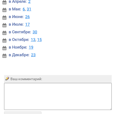
в Апреле:
2

в Мае:
6
,
31

в Июне:
26

в Июле:
17

в Сентябре:
30

в Октябре:
13
,
15

в Ноябре:
19

в Декабре:
23

Ваш комментарий: