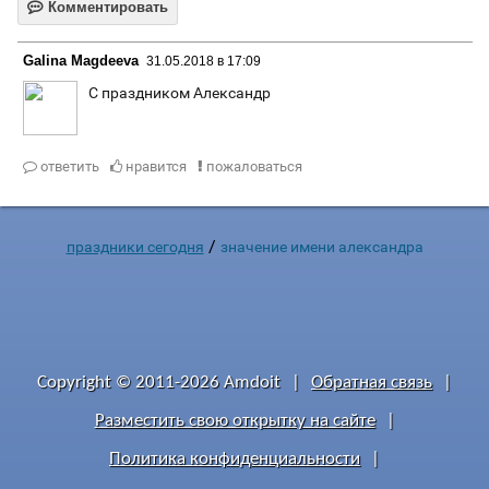

Комментировать
Galina Magdeeva
31.05.2018 в 17:09
С праздником Александр 
ответить
нравится
пожаловаться



/
праздники сегодня
значение имени александра
Copyright © 2011-2026 Amdoit
|
Обратная связь
|
Разместить свою открытку на сайте
|
Политика конфиденциальности
|