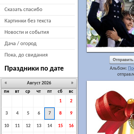
сказать спасибо
картинки без текста
новости и события
дача / огород
пока, до свидания
Отправить
Праздники по дате
Альбом:
По
отправл
«
»
Август 2026
пн
вт
ср
чт
пт
сб
вс
1
2
3
4
5
6
7
8
9
10
11
12
13
14
15
16