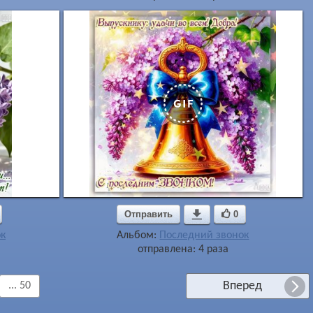
Отправить

0
к
Альбом:
Последний звонок
отправлена: 4 раза
Вперед
... 50