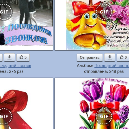

5
Отправить

0
следний звонок
Альбом:
Последний звоно
ена: 276 раз
отправлена: 248 раз