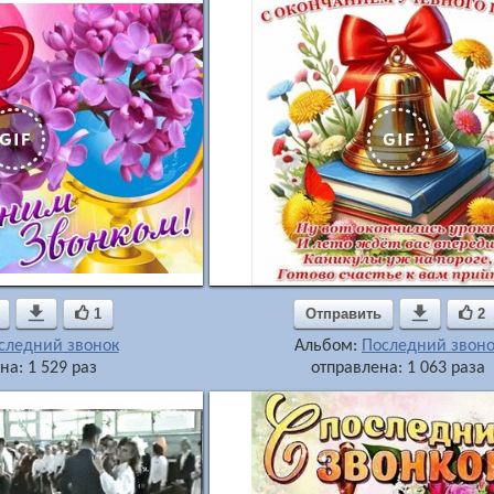

1
Отправить

2
следний звонок
Альбом:
Последний звоно
на: 1 529 раз
отправлена: 1 063 раза