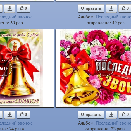

0
Отправить

0
следний звонок
Альбом:
Последний звоно
ена: 60 раз
отправлена: 49 раз

0
Отправить

0
следний звонок
Альбом:
Последний звоно
ена: 24 раза
отправлена: 23 раза