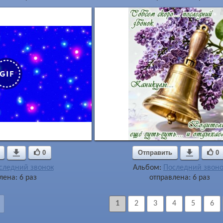

0
Отправить

0
следний звонок
Альбом:
Последний звоно
лена: 6 раз
отправлена: 6 раз
1
2
3
4
5
6