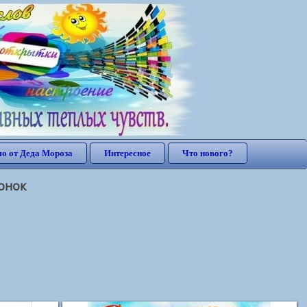
о от Деда Мороза
Интересное
Что нового?
онок