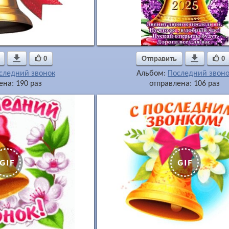

0
Отправить

0
следний звонок
Альбом:
Последний звоно
ена: 190 раз
отправлена: 106 раз