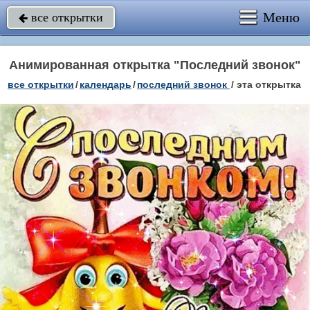
Меню
все открытки

Анимированная открытка "Последний звонок"
все открытки
/
календарь
/
последний звонок
/
эта открытка