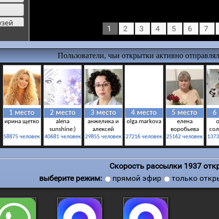
узей
1
2
3
4
5
6
7
жизни
ия
ия
Скорость рассылки
1937
откр
выберите режим:
прямой эфир
только откр