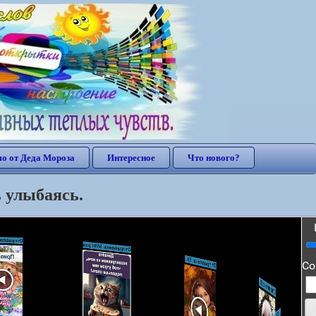
о от Деда Мороза
Интересное
Что нового?
 улыбаясь.
Отправлена: 5694 раз
равлена: 5966 раз
Отп
Со
равлена: 6031 раз
Отп
равлена: 6556 раз