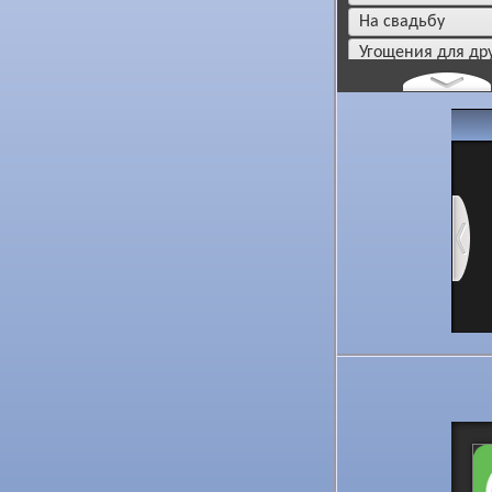
на свадьбу
угощения для др
дача / огород
мотивация для 
сказать спасибо
новый год
комплименты
цветы и подарки
новости и событ
пока, до свидан