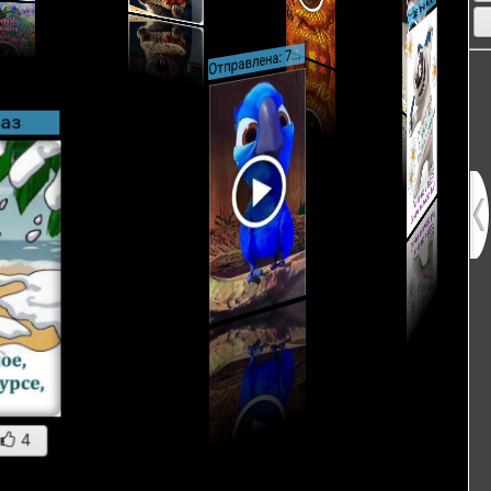
Отп
равлена: 7022 раз
Отп
раз
4
