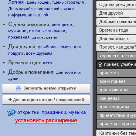
Отправлена: 4180 раз
,
,
,
Летняя
День кошек
*День строителя
c днем рождени
День службы специальной связи и
для друзей
информации ФСО РФ
добрые пожелан
C
днем рождения:
,
женщине
,
,
времена года
мужчине
именные открытки
,
,
пожелания
детям
цветы
для любимых
Д
ля друзей:
,
улыбнись, юмор
для
привет, как дела
,
подруги
всем друзьям
хорошего настро
В
ремена года:
лето
привет, улыбн
Д
обрые пожелания:
для тебя и от
приветик
души
всем привет
Загрузить новую открытку
для мужчины
как дела?
Для авторов стихов / поздравлений

для женщины
открытки, праздники, музыка
приветствия дру
установить расширение
приветы с прико
картинки без тек