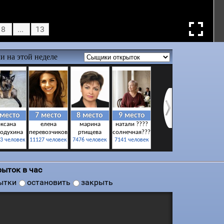
8
...
13
ыток в час
ытки
остановить
закрыть