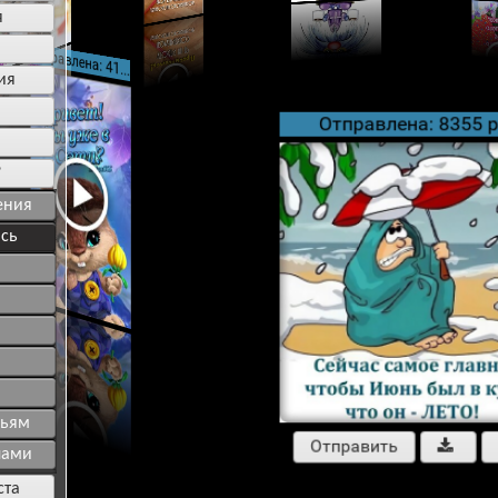
я
Отправлена: 4166 раз
ия
Отправлена: 8355 
?
ения
ись
зьям
Отправить

лами
ста