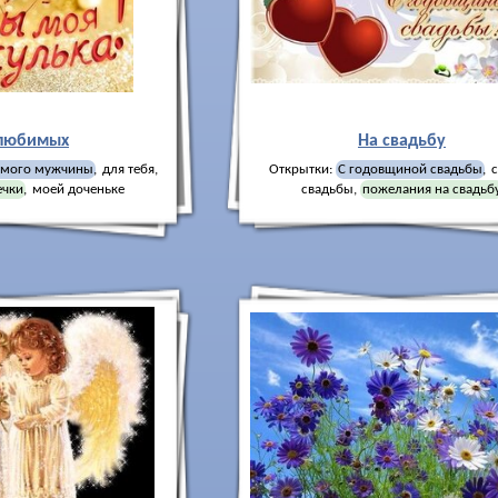
любимых
На свадьбу
имого мужчины
,
для тебя
,
Открытки:
С годовщиной свадьбы
,
ечки
,
моей доченьке
свадьбы
,
пожелания на свадьб