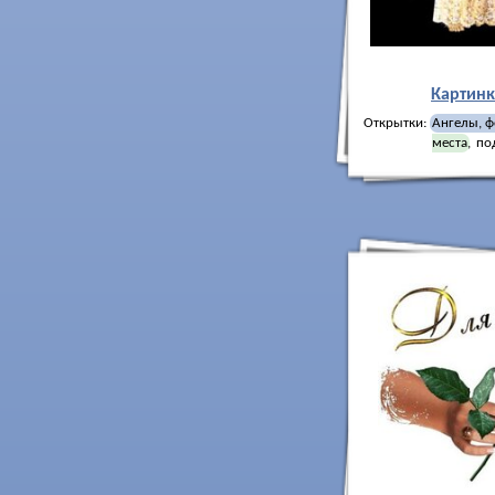
Картинк
Открытки:
Ангелы, ф
места
,
по