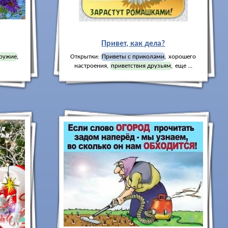
Привет, как дела?
ружие
,
Открытки:
Приветы с приколами
,
хорошего
настроения
,
приветствия друзьям
,
еще ...