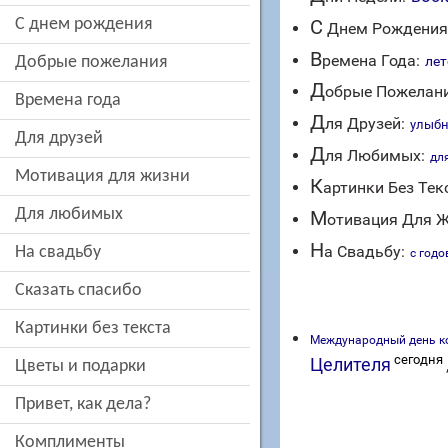
c днем рождения
C
Днем Рождения
В
ремена Года:
добрые пожелания
лет
Д
обрые Пожелани
времена года
Д
ля Друзей:
улыбн
для друзей
Д
ля Любимых:
дл
мотивация для жизни
К
артинки Без Тек
для любимых
М
отивация Для Ж
Н
а Свадьбу:
на свадьбу
с год
сказать спасибо
картинки без текста
Международный день к
сегодня
Целителя
цветы и подарки
привет, как дела?
комплименты