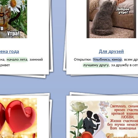
ена года
Для друзей
сна
,
начало лета
,
зимний
Открытки:
Улыбнись, юмор
,
всем др
привет
лучшему другу
,
за дружбу в се