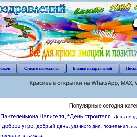
ников
Стихи и пожелания
Бланки поздравлений
Письм
Красивые открытки на WhatsApp, MAX, V
Популярные сегодня кате
 Пантелеймона Целителя
*День строителя
,
,
День возд
доброе утро
добрый день
:
,
,
,
,
удачного дня
пожелания
пр
кресенье
,
выходные