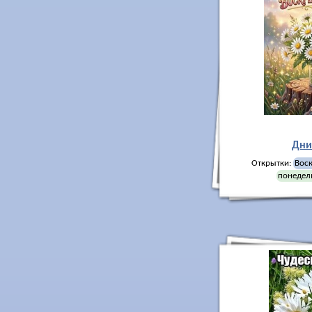
Дни
Открытки:
Вос
понедел