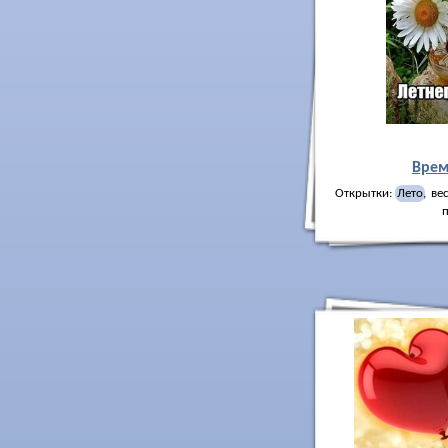
Врем
Открытки:
Лето
,
ве