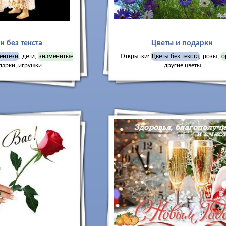
и без текста
Цветы и подарки
ентези
,
дети
,
знаменитые
Открытки:
Цветы без текста
,
розы
,
о
дарки, игрушки
другие цветы