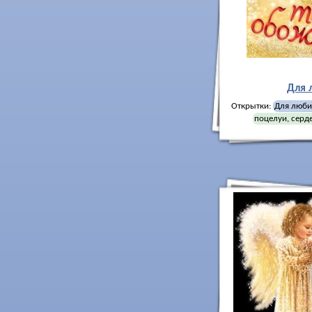
Для 
Открытки:
Для люб
поцелуи, серд