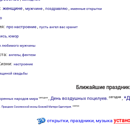
:
женщине
,
,
,
мужчине
поздравляю
именные открытки
о
я:
,
про настроение
пусть ангел вас хранит
ись, юмор
я любимого мужчины
ста:
ангелы, фентези
изни:
настроение
овщиной свадьбы
Ближайшие праздник
сегодня
*Д
,
,
День воздушных поцелуев.
сегодня
оренных народов мира
,
завтра
Праздник Смоленской иконы Божией Матери Одигитрия.
устан
открытки, праздники, музыка