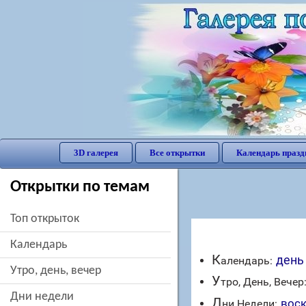
3D галерея
Все открытки
Календарь празд
Открытки по темам
Топ открыток
Календарь
К
день
алендарь:
утро, день, вечер
У
тро, День, Вечер
дни недели
Д
вос
ни Недели: