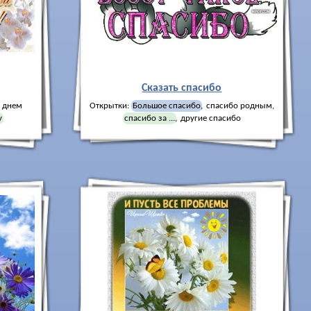
Сказать спасибо
с днем
Открытки:
Большое спасибо
,
спасибо родным
,
у
спасибо за ...
,
другие спасибо