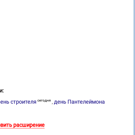
и:
сегодня
день Пантелеймона
ень строителя
,
овить расширение