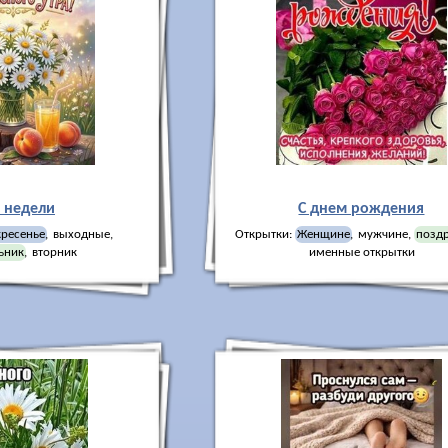
 недели
C днем рождения
кресенье
,
выходные
,
Открытки:
Женщине
,
мужчине
,
позд
ьник
,
вторник
именные открытки