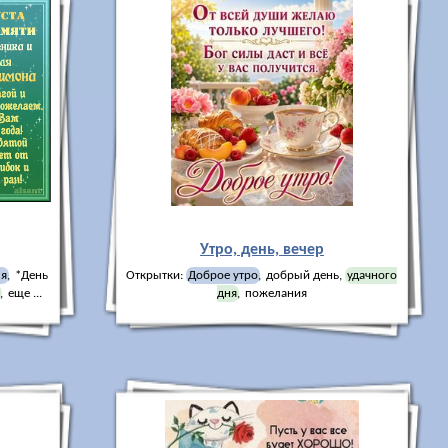
Утро, день, вечер
ля
,
*День
Открытки:
Доброе утро
,
добрый день
,
удачного
,
еще ...
дня
,
пожелания