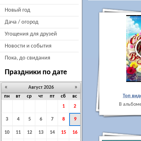
новый год
дача / огород
угощения для друзей
новости и события
пока, до свидания
Праздники по дате
«
»
Август 2026
Топ вид
пн
вт
ср
чт
пт
сб
вс
В альбоме
1
2
3
4
5
6
7
8
9
10
11
12
13
14
15
16