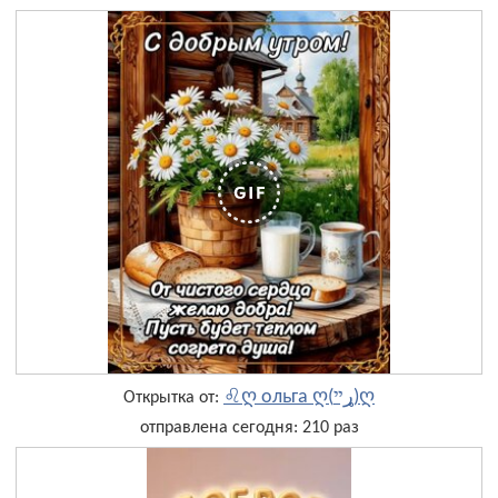
♌ღ ольга ღ(ړײ)ღ
Открытка от:
отправлена сегодня: 210 раз