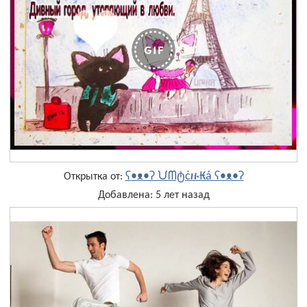
ʕ•ᴥ•ʔ ᙀᗰტċዙ₭á ʕ•ᴥ•ʔ
Открытка от:
Добавлена: 5 лет назад