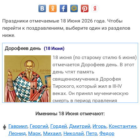
Праздники отмечаемые 18 Июня 2026 года. Чтобы
перейти к поздравлениям, выберите один из разделов
ниже.
Дорофеев день
(18 Июня)
18 июня (по старому стилю 6 июня)
отмечается Дорофеев день. В этот
день чтят память
священномученика Дорофея
Тирского, который жил в III-IV
веках. Он принял мученическую
смерть в период правления
императора Юлиана Отступника. В народе считали, что с
Именины 18 Июня отмечают:
Дорофеева дня наступают «воробьиные» ночи — самые
короткие в году. Также наши предки верили, что в
Гавриил
,
Георгий
,
Гордей
,
Дмитрий
,
Игорь
,
Константин
,

Дорофеев день расцветает сон-трава: эта трава могла
Леонид
,
Марк
,
Михаил
,
Николай
,
Петр
,
Федор
показать спящим будущую жизнь. А еще сон-траву