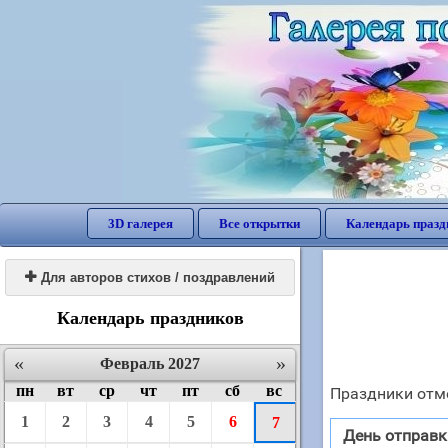
3D галерея
Все открытки
Календарь празд

Для авторов стихов / поздравлений
Календарь праздников
«
»
Февраль 2027
пн
вт
ср
чт
пт
сб
вс
Праздники отме
1
2
3
4
5
6
7
День отправк