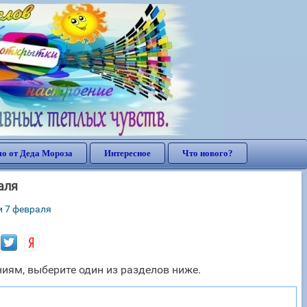
о от Деда Мороза
Интересное
Что нового?
аля
и 7 февраля
иям, выберите один из разделов ниже.