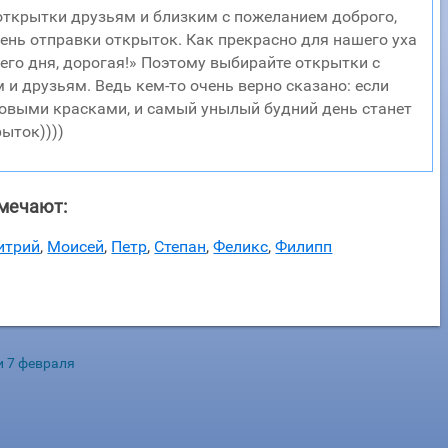
открытки друзьям и близким с пожеланием доброго,
 день отправки открыток. Как прекрасно для нашего уха
его дня, дорогая!» Поэтому выбирайте открытки с
 и друзьям. Ведь кем-то очень верно сказано: если
новыми красками, и самый унылый будний день станет
ыток))))
мечают:
итрий
,
Моисей
,
Петр
,
Степан
,
Феликс
,
Филипп
и 7 февраля