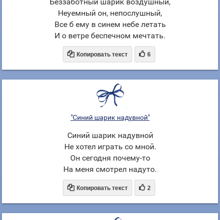
Беззаботный шарик воздушный,
Неуемный он, непослушный,
Все б ему в синем небе летать
И о ветре беспечном мечтать.


Копировать текст
6
"Синий шарик надувной"
Синий шарик надувной
Не хотел играть со мной.
Он сегодня почему-то
На меня смотрел надуто.


Копировать текст
2