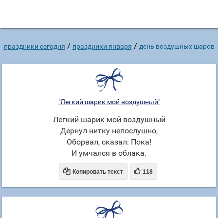
/
/
праздники сегодня
праздники января
день воздушных шаров
"Легкий шарик мой воздушный"
Легкий шарик мой воздушный
Дернул нитку непослушно,
Оборвал, сказал: Пока!
И умчался в облака.


Копировать текст
118