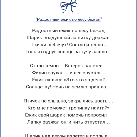
"Радостный ёжик по лесу бежал"
Радостный ёжик по лесу бежал,
Шарик воздушный за нитку держал.
Птички щебечут! Светло и тепло…
Только вдруг солнце за тучу зашло…
Стало темно… Ветерок налетел…
Филин заухал… и лес опустел…
Ёжик сказал: «Это что за дела?
Солнце, ау! Ночь на землю пришла…
Птичек не слышно, закрылись цветы…
Кто мне поможет тропинку найти?»
Ёжик свой шарик помочь попросил —
Лапку разжал он, и нить отпустил…
Шарик над лесом взлетел и поплыл…