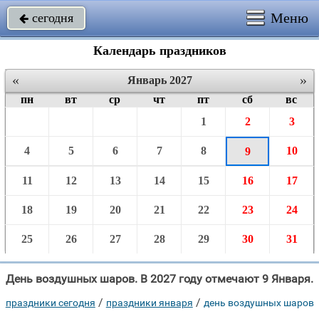
Меню
сегодня

Календарь праздников
«
»
Январь 2027
пн
вт
ср
чт
пт
сб
вс
1
2
3
4
5
6
7
8
10
9
11
12
13
14
15
16
17
18
19
20
21
22
23
24
25
26
27
28
29
30
31
День воздушных шаров. В 2027 году отмечают 9 Января.
/
/
праздники сегодня
праздники января
день воздушных шаров