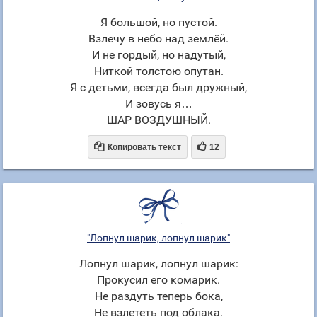
Я большой, но пустой.
Взлечу в небо над землёй.
И не гордый, но надутый,
Ниткой толстою опутан.
Я с детьми, всегда был дружный,
И зовусь я…
ШАР ВОЗДУШНЫЙ.


Копировать текст
12
"Лопнул шарик, лопнул шарик"
Лопнул шарик, лопнул шарик:
Прокусил его комарик.
Не раздуть теперь бока,
Не взлететь под облака.