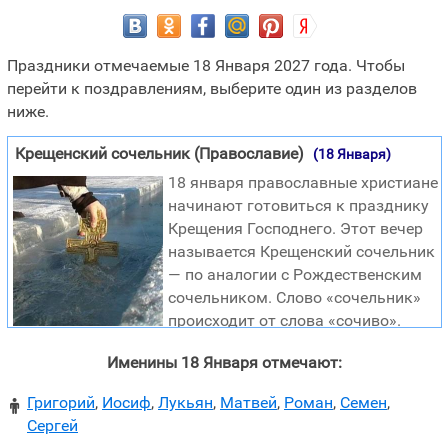
Праздники отмечаемые 18 Января 2027 года. Чтобы
перейти к поздравлениям, выберите один из разделов
ниже.
Крещенский сочельник (Православие)
(18 Января)
18 января православные христиане
начинают готовиться к празднику
Крещения Господнего. Этот вечер
называется Крещенский сочельник
— по аналогии с Рождественским
сочельником. Слово «сочельник»
происходит от слова «сочиво».
Сочивом называется особое постное блюдо из
Именины 18 Января отмечают:
обваренных зерен (чаще всего пшеницы), заправленное
соком из семян (маковым, ореховым, миндальным) и
Григорий
,
Иосиф
,
Лукьян
,
Матвей
,
Роман
,
Семен
,

медом. Сочиво предписываться употреблять в пищу в
Сергей
надвечерие (канун) Рождества и Крещения