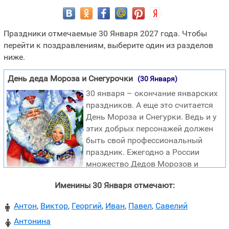
Праздники отмечаемые 30 Января 2027 года. Чтобы
перейти к поздравлениям, выберите один из разделов
ниже.
День деда Мороза и Снегурочки
(30 Января)
30 января – окончание январских
праздников. А еще это считается
День Мороза и Снегурки. Ведь и у
этих добрых персонажей должен
быть свой профессиональный
праздник. Ежегодно а России
множество Дедов Морозов и
Снегурочек дарят детям радость и тепла, а также
Именины 30 Января отмечают:
долгожданные подарки. Абсолютно все новогодние
утренники, фестивали праздники не могут обойтись без
Антон
,
Виктор
,
Георгий
,
Иван
,
Павел
,
Савелий

этих двоих. 30 января в народе принято рассказывать
Антонина
сказки про Деда Мороза и Снегурку. Ведь эти два
