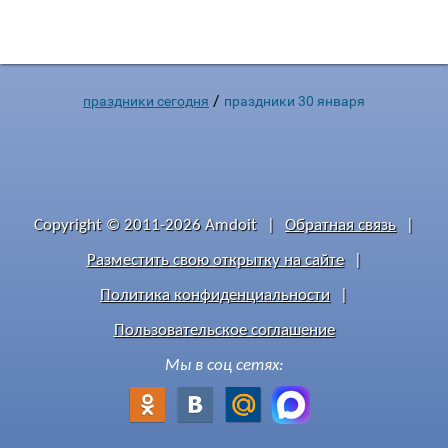
персонажа наделены и добротой, и радостью и
волшебством. Также этот праздник является
символичным прощанием с серединой зимы,
январскими каникул
/
праздники сегодня
праздники 30 января
Copyright © 2011-2026 Amdoit
|
Обратная связь
|
Разместить свою открытку на сайте
|
Политика конфиденциальности
|
Пользовательское соглашение
Мы в соц сетях: