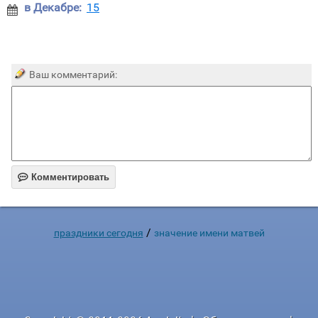
в Декабре:
15

Ваш комментарий:

Комментировать
/
праздники сегодня
значение имени матвей