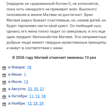
(недаром он «дарованный богом»!), не успокоится,
пока хоть ненадолго не примирит всех. Высокого
положения в жизни Матвеи не достигают. Брак
Матвея редко бывает счастливым, но, нажив детей, он
будет терпеливо нести свой крест. Он любящий сын,
однако, его жена плохо ладит со свекровью, и это еще
один предмет беспокойства Матвея. Эти неприметные
добрые люди имеют твердые нравственные принципы
и живут в соответствии с ними.
В 2026 году Матвей отмечает именины 13 раз
в Январе:
18

в Июне:
1

в Июле:
13

в Августе:
22
,
25
,
27

в Октябре:
11
,
13
,
18

в Ноябре:
12
,
25
,
29
