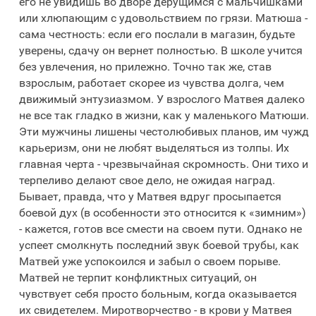
его не увидишь во дворе дерущимся с мальчишками
или хлюпающим с удовольствием по грязи. Матюша -
сама честность: если его послали в магазин, будьте
уверены, сдачу он вернет полностью. В школе учится
без увлечения, но прилежно. Точно так же, став
взрослым, работает скорее из чувства долга, чем
движимый энтузиазмом. У взрослого Матвея далеко
не все так гладко в жизни, как у маленького Матюши.
Эти мужчины лишены честолюбивых планов, им чужд
карьеризм, они не любят выделяться из толпы. Их
главная черта - чрезвычайная скромность. Они тихо и
терпеливо делают свое дело, не ожидая наград.
Бывает, правда, что у Матвея вдруг просыпается
боевой дух (в особенности это относится к «зимним»)
- кажется, готов все смести на своем пути. Однако не
успеет смолкнуть последний звук боевой трубы, как
Матвей уже успокоился и забыл о своем порыве.
Матвей не терпит конфликтных ситуаций, он
чувствует себя просто больным, когда оказывается
их свидетелем. Миротворчество - в крови у Матвея