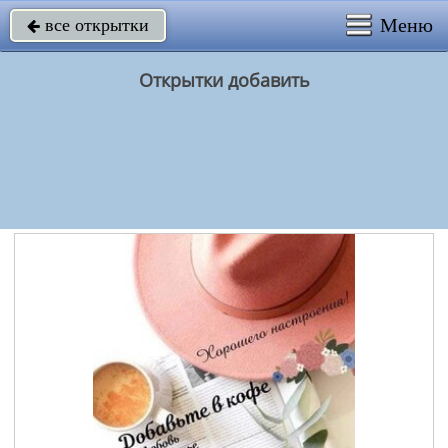
Меню
все открытки

Открытки добавить