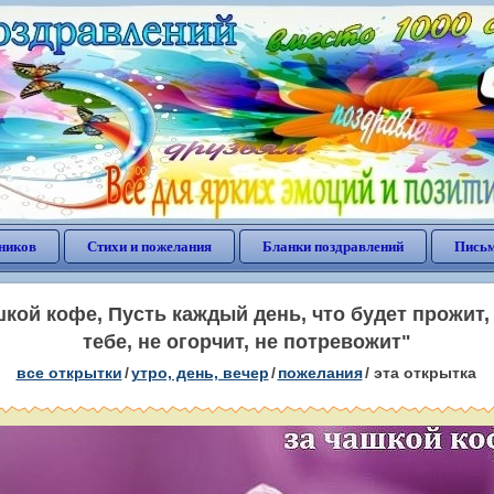
ников
Стихи и пожелания
Бланки поздравлений
Письм
шкой кофе, Пусть каждый день, что будет прожит,
тебе, не огорчит, не потревожит"
все открытки
/
утро, день, вечер
/
пожелания
/
эта открытка