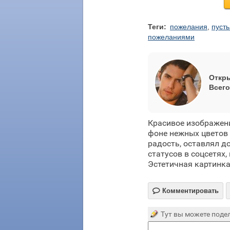
Теги:
пожелания
,
пусть
пожеланиями
Откры
Всего
Красивое изображен
фоне нежных цветов
радость, оставлял д
статусов в соцсетях,
Эстетичная картинка

Комментировать
Тут вы можете подел