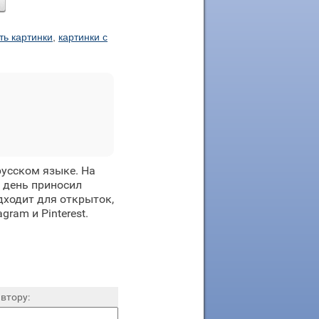
ть картинки
,
картинки с
усском языке. На
 день приносил
дходит для открыток,
ram и Pinterest.
втору: