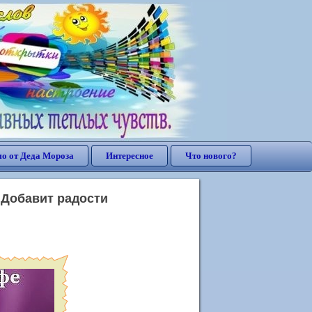
о от Деда Мороза
Интересное
Что нового?
 Добавит радости