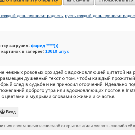
Отправить эту открытку
Скачать
Пожаловаться



 каждый день приносит радость
,
пусть каждый день приносит радос
тку загрузил:
фарид *****)))
 картинок в галерее:
13010 штук
ие нежных розовых орхидей с вдохновляющей цитатой на р
 размещен душевный текст о том, чтобы каждый прожитый
обрый след в судьбе и не приносил огорчений. Идеально по
 пожеланий доброго утра или вдохновляющих постов в Instag
 с цветами и мудрыми словами о жизни и счастье.

Вход
иться своим впечатлением об открытке и/или сказать спасибо её а