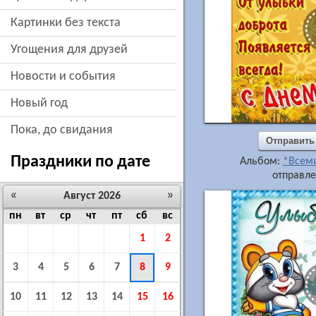
картинки без текста
угощения для друзей
новости и события
новый год
пока, до свидания
Отправить
Праздники по дате
Альбом:
*Всем
отправле
«
»
Август 2026
пн
вт
ср
чт
пт
сб
вс
1
2
3
4
5
6
7
8
9
10
11
12
13
14
15
16