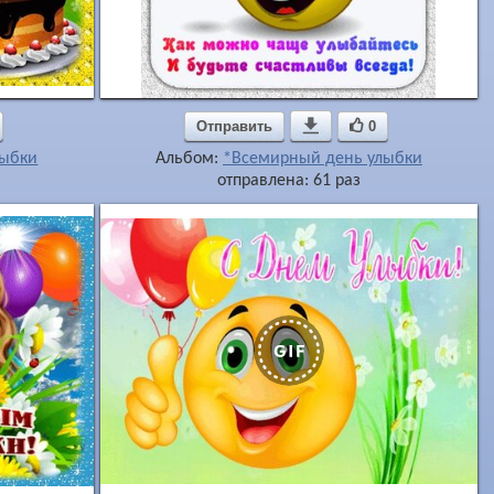
Отправить

0
лыбки
Альбом:
*Всемирный день улыбки
отправлена: 61 раз