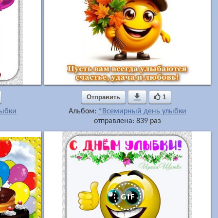
Отправить

1
лыбки
Альбом:
*Всемирный день улыбки
отправлена: 839 раз