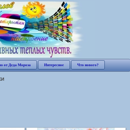
о от Деда Мороза
Интересное
Что нового?
ки