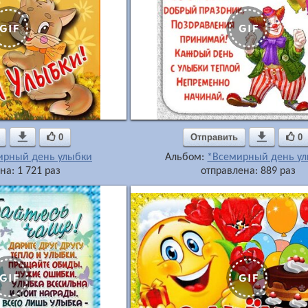

0
Отправить

0
ирный день улыбки
Альбом:
*Всемирный день у
на: 1 721 раз
отправлена: 889 раз