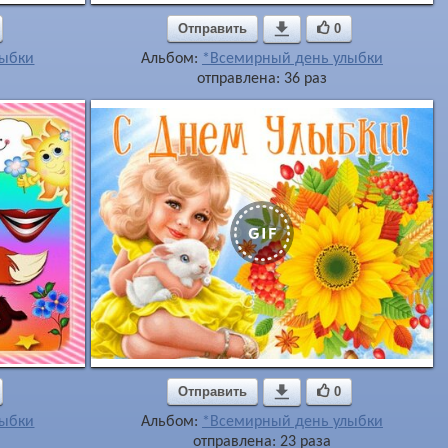
Отправить

0
лыбки
Альбом:
*Всемирный день улыбки
отправлена: 36 раз
Отправить

0
лыбки
Альбом:
*Всемирный день улыбки
отправлена: 23 раза