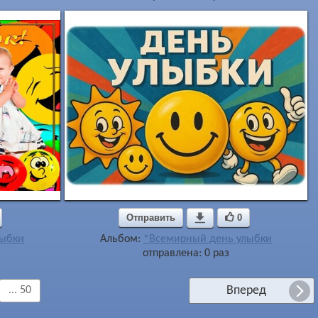
Отправить

0
лыбки
Альбом:
*Всемирный день улыбки
отправлена: 0 раз
Вперед
... 50