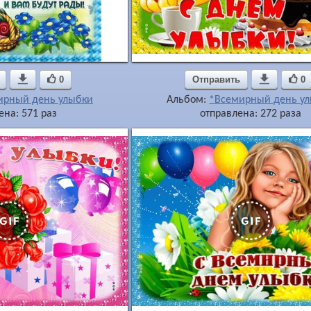

0
Отправить

0
ирный день улыбки
Альбом:
*Всемирный день у
ена: 571 раз
отправлена: 272 раза