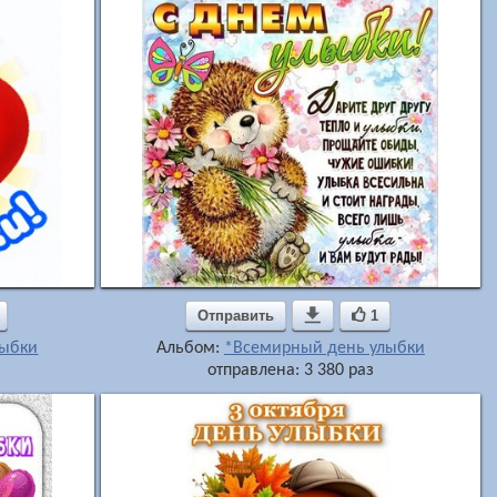
Отправить

1
лыбки
Альбом:
*Всемирный день улыбки
отправлена: 3 380 раз