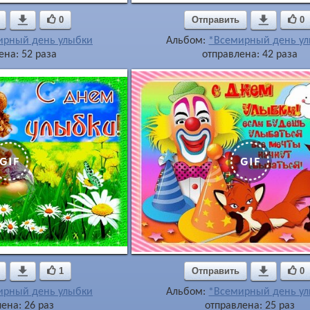

0
Отправить

0
ирный день улыбки
Альбом:
*Всемирный день у
ена: 52 раза
отправлена: 42 раза

1
Отправить

0
ирный день улыбки
Альбом:
*Всемирный день у
ена: 26 раз
отправлена: 25 раз