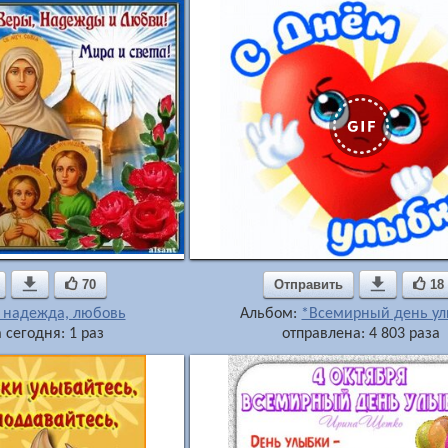

70
Отправить

18
, надежда, любовь
Альбом:
*Всемирный день у
 сегодня: 1 раз
отправлена: 4 803 раза