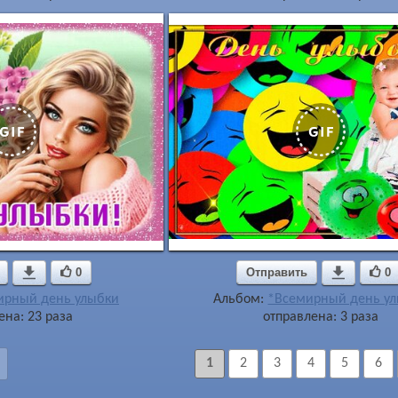

0
Отправить

0
ирный день улыбки
Альбом:
*Всемирный день у
ена: 23 раза
отправлена: 3 раза
1
2
3
4
5
6