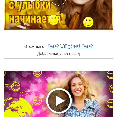
ʕ•ᴥ•ʔ ᙀᗰტċዙ₭á ʕ•ᴥ•ʔ
Открытка от:
Добавлена: 9 лет назад