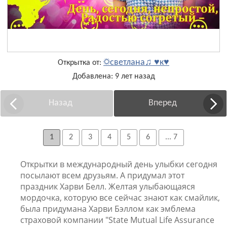
☼светлана♫ ♥к♥
Открытка от:
Добавлена: 9 лет назад
Назад
Вперед
1
2
3
4
5
6
... 7
Открытки в международный день улыбки сегодня
посылают всем друзьям. А придумал этот
праздник Харви Белл. Желтая улыбающаяся
мордочка, которую все сейчас знают как смайлик,
была придумана Харви Бэллом как эмблема
страховой компании "State Mutual Life Assurance