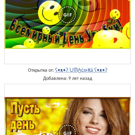
ʕ•ᴥ•ʔ ᙀᗰტċዙ₭á ʕ•ᴥ•ʔ
Открытка от:
Добавлена: 9 лет назад