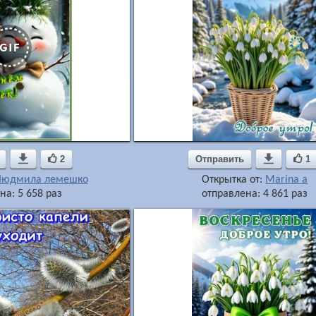

2
Отправить

1
Людмила лемешко
Открытка от:
Marina a
на: 5 658 раз
отправлена: 4 861 раз