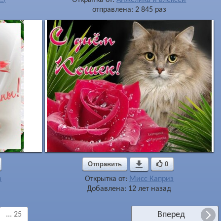
отправлена: 2 845 раз
Отправить

0
з
Открытка от:
Мисс Каприз
Добавлена: 12 лет назад
Вперед
... 25