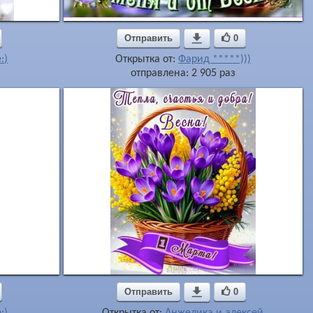
Отправить

0
:)
Открытка от:
Фарид *****)))
отправлена: 2 905 раз
Отправить

0
:)
Открытка от:
Анжелика и алексей