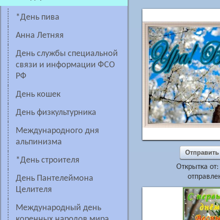
*день пива
Анна Летняя
День службы специальной
связи и информации ФСО
РФ
День кошек
День физкультурника
Международного дня
альпинизма
Отправить
*День строителя
Открытка от
отправлен
день Пантелеймона
Целителя
Международный день
коренных народов мира