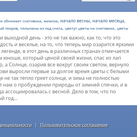
,
,
,
,
начало весны
начало месяца
ик обнимает снеговика
мимоза
,
,
,
ый покров
тюльпаны из под снега
цветут цветы на снеговике
цветы
ыходной день - это не так важно, как то, что это
ость и веселье, на то, что теперь мир озарится яркими
легенде, в этот день в различных странах отмечается
м юноше, который ценой своей жизни, спас из лап
, а Солнце, озарив все вокруг своим светом, вернуло
крови выросли первые за долгое время цветы с белыми
не так тепло греет солнце, и зима не полностью
ет нам о пробуждении природы от зимней спячки, и в
да ассоциировалась с весной. Дело в том, что по
ый год…
денциальности
|
Пользовательское соглашение