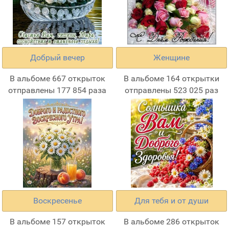
Добрый вечер
Женщине
В альбоме 667 открыток
В альбоме 164 открытки
отправлены 177 854 раза
отправлены 523 025 раз
Воскресенье
Для тебя и от души
В альбоме 157 открыток
В альбоме 286 открыток