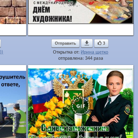
Отправить

3
))
Открытка от:
Ирина щетко
отправлена: 344 раза