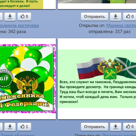

0
Отправить

0
юдмила костичева
Открытка от:
Марина светл
на: 342 раза
отправлена: 317 раз

1
Отправить

0
:
Закир абдуллин
Открытка от:
Людмила кости