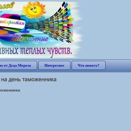
о от Деда Мороза
Интересное
Что нового?
 на день таможенника
моженника