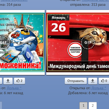
на: 314 раза
отправлена: 313 раза

2
Отправить

0
 от:
Долька *
Открытка от:
Долька *
: 6 лет назад
Добавлена: 6 лет назад
1
2