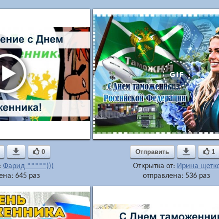

0
Отправить

1
:
Фарид *****)))
Открытка от:
Ирина щетк
ена: 645 раз
отправлена: 536 раз