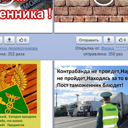

0
Отправить

0
ена перевозчикова
Открытка от:
Фарид *****)
на: 352 раза
отправлена: 350 раз