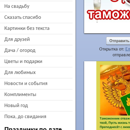
на свадьбу
сказать спасибо
картинки без текста
для друзей
Отправить
Открытка от:
Ел
дача / огород
отправле
цветы и подарки
для любимых
новости и события
комплименты
новый год
пока, до свидания