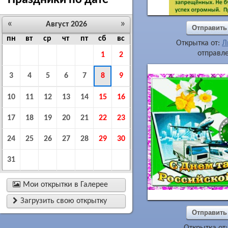
Праздники по дате
«
»
Август 2026
Отправить
пн
вт
ср
чт
пт
сб
вс
Открытка от:
Л
отправле
1
2
3
4
5
6
7
8
9
10
11
12
13
14
15
16
17
18
19
20
21
22
23
24
25
26
27
28
29
30
31

Мои открытки в Галерее

Загрузить свою открытку
Отправить
Открытка от