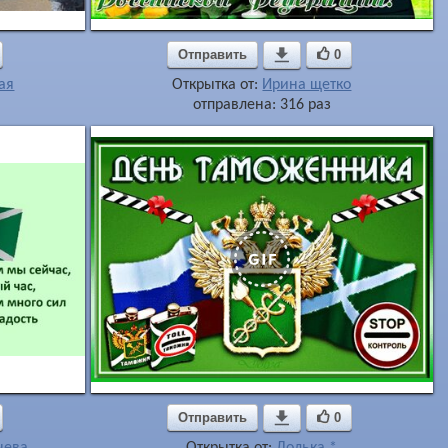
Отправить

0
ая
Открытка от:
Ирина щетко
отправлена: 316 раз
Отправить

0
чева
Открытка от:
Долька *