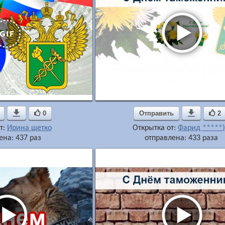

0
Отправить

2
т:
Ирина щетко
Открытка от:
Фарид *****)
ена: 437 раз
отправлена: 433 раза