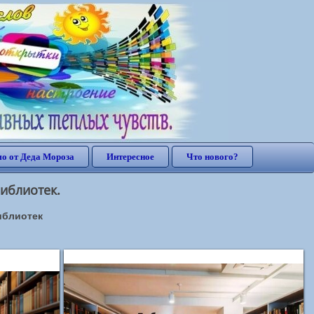
о от Деда Мороза
Интересное
Что нового?
иблиотек.
иблиотек