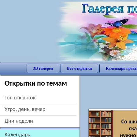
3D галерея
Все открытки
Календарь празд
Открытки по темам
Топ открыток
утро, день, вечер
дни недели
Календарь