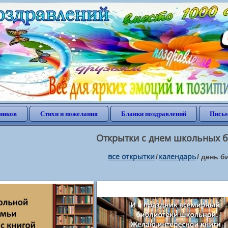
ников
Стихи и пожелания
Бланки поздравлений
Письм
Открытки с днем школьных б
все открытки
календарь
/
/
день б