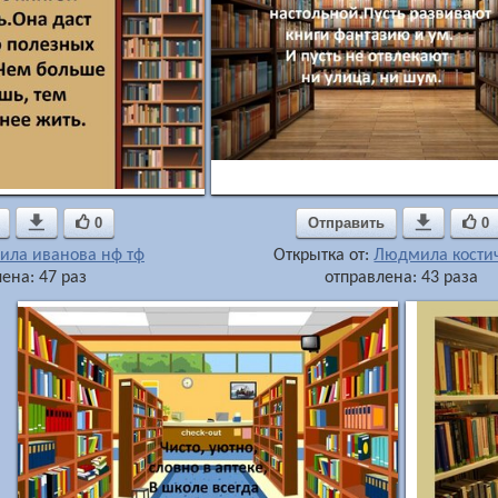

0
Отправить

0
ила иванова нф тф
Открытка от:
Людмила кости
ена: 47 раз
отправлена: 43 раза