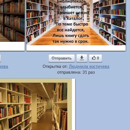
Отправить

0
чева
Открытка от:
Людмила костичева
отправлена: 31 раз