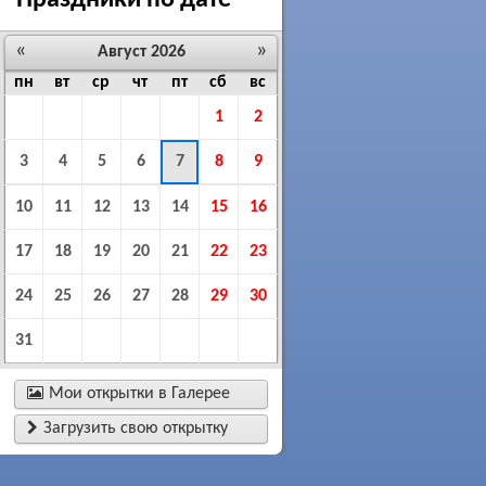
Праздники по дате
«
»
Август 2026
пн
вт
ср
чт
пт
сб
вс
1
2
3
4
5
6
7
8
9
10
11
12
13
14
15
16
17
18
19
20
21
22
23
24
25
26
27
28
29
30
31

Мои открытки в Галерее

Загрузить свою открытку