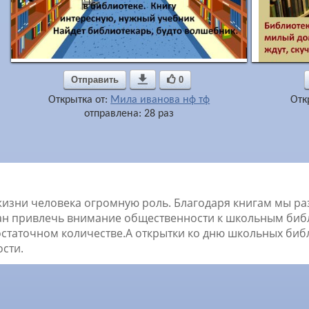
Отправить

0
Открытка от:
Мила иванова нф тф
Отк
отправлена: 28 раз
жизни человека огромную роль. Благодаря книгам мы р
ан привлечь внимание общественности к школьным биб
остаточном количестве.А открытки ко дню школьных биб
ости.