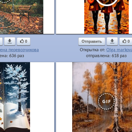

0
Отправить

0
ена перевозчикова
Открытка от:
Olga markov
ена: 636 раз
отправлена: 618 раз