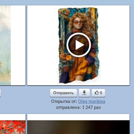
Отправить

0
Открытка от:
Olga markova
отправлена: 1 247 раз