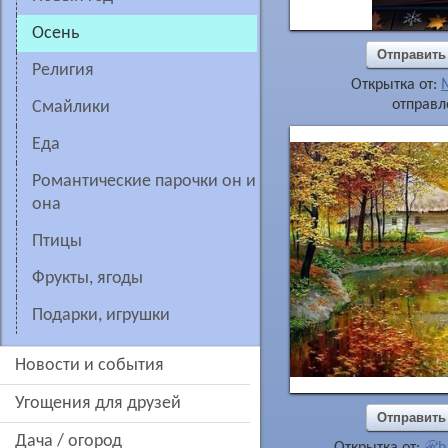
осень
Отправить
религия
Открытка от:
отправл
смайлики
еда
романтические парочки он и
она
птицы
фрукты, ягоды
подарки, игрушки
новости и события
угощения для друзей
Отправить
дача / огород
Открытка от:
ℛb