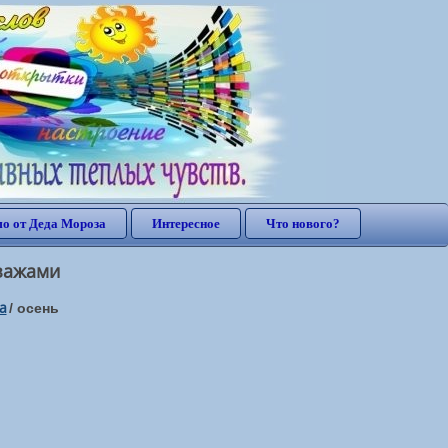
о от Деда Мороза
Интересное
Что нового?
зажами
а
/
осень