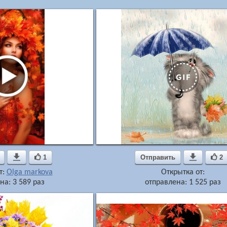

1
Отправить

2
т:
Olga markova
Открытка от:
на: 3 589 раз
отправлена: 1 525 раз