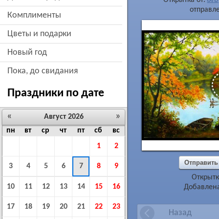
отправле
комплименты
цветы и подарки
новый год
пока, до свидания
Праздники по дате
«
»
Август 2026
пн
вт
ср
чт
пт
сб
вс
1
2
Отправить
3
4
5
6
7
8
9
Открытк
10
11
12
13
14
15
16
Добавлена
17
18
19
20
21
22
23
Назад