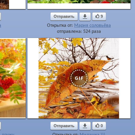
Отправить

9
a
Открытка от:
Мария соловьёва
отправлена: 524 раза
Отправить

0
е дружу
Открытка от:
Милашка )))