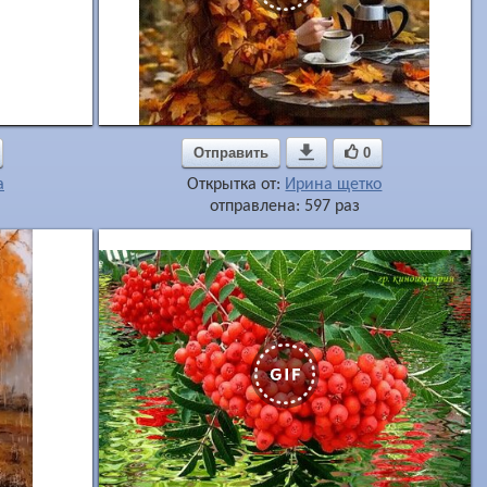
Отправить

0
a
Открытка от:
Ирина щетко
отправлена: 597 раз