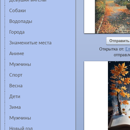
девушки ангелы
собаки
водопады
города
Отправить
знаменитые места
Открытка от:
Ел
аниме
отправл
мужчины
спорт
весна
дети
зима
мужчины
новый год