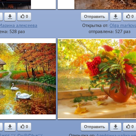

0
Отправить

0
Марина алексеева
Открытка от:
Olga markov
ена: 528 раз
отправлена: 527 раз

0
Отправить

0
|ж££ ツ ©ч@©tьɐツ
Открытка от:
Aлeфтинa чaйкa н