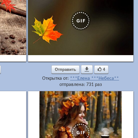
Отправить

4
Открытка от:
***Елена ***Небеса**
отправлена: 731 раз