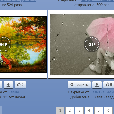
на: 524 раза
отправлена: 509 раз

0
Отправить

0
а от:
Елена .
Открытка от:
Татьяна Бази
: 13 лет назад
Добавлена: 13 лет назад
1
2
3
4
5
6