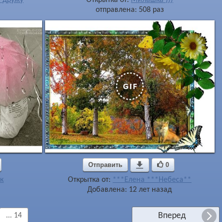
отправлена: 508 раз
Отправить

0
к
Открытка от:
***Елена ***Небеса**
Добавлена: 12 лет назад
Вперед
... 14