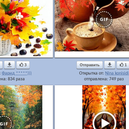

3
Отправить

1
:
Фарид *****)))
Открытка от:
Nina konisidi
на: 834 раза
отправлена: 749 раз