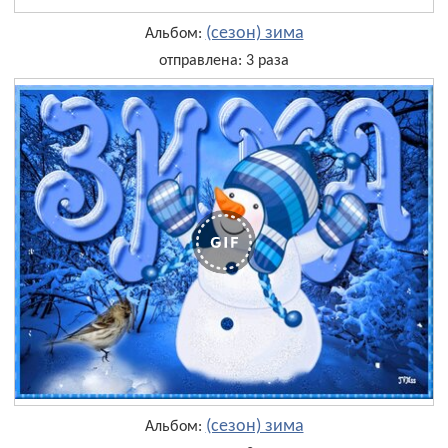
(сезон) зима
Альбом:
отправлена: 3 раза
(сезон) зима
Альбом: