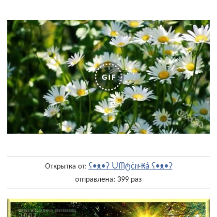
ʕ•ᴥ•ʔ ᙀᗰტċዙ₭á ʕ•ᴥ•ʔ
Открытка от:
отправлена: 399 раз