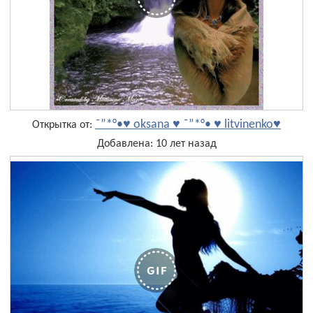
˜”*°•♥ oksana ♥ ˜”*°• ♥ litvinenko♥
Открытка от:
Добавлена: 10 лет назад