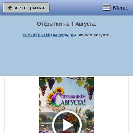
Меню
все открытки

Открытки на 1 Августа.
все открытки
календарь
/
/
начало августа