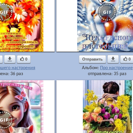

0
Отправить

0
ошего настроения
Альбом:
Про настроение
ена: 36 раз
отправлена: 35 раз