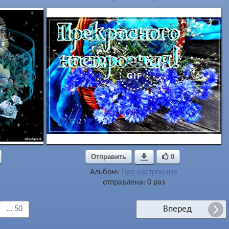
Отправить

0
Альбом:
Про настроение
отправлена: 0 раз
Вперед
... 50