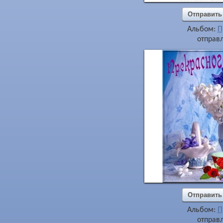
Отправить
Альбом:
П
отправл
Отправить
Альбом:
П
отправл