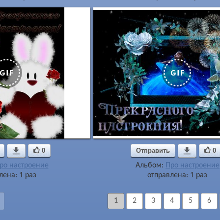

0
Отправить

0
ро настроение
Альбом:
Про настроение
лена: 1 раз
отправлена: 1 раз
1
2
3
4
5
6