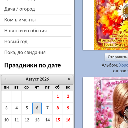
дача / огород
комплименты
новости и события
новый год
пока, до свидания
Отправить
Праздники по дате
Альбом:
Хор
отправл
«
»
Август 2026
пн
вт
ср
чт
пт
сб
вс
1
2
3
4
5
6
7
8
9
10
11
12
13
14
15
16