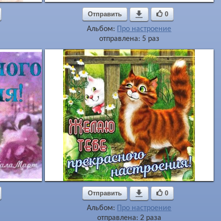
Отправить

0
Альбом:
Про настроение
отправлена: 5 раз
Отправить

0
Альбом:
Про настроение
отправлена: 2 раза