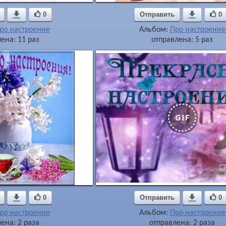

0
Отправить

0
ро настроение
Альбом:
Про настроение
ена: 11 раз
отправлена: 5 раз

0
Отправить

0
ро настроение
Альбом:
Про настроение
ена: 2 раза
отправлена: 2 раза