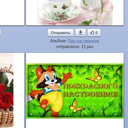
Отправить

0
Альбом:
Про настроение
отправлена: 11 раз