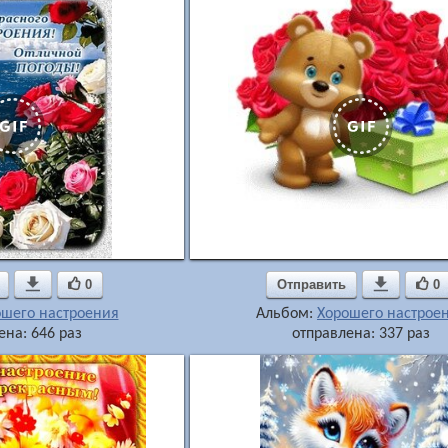

0
Отправить

0
ошего настроения
Альбом:
Хорошего настрое
ена: 646 раз
отправлена: 337 раз