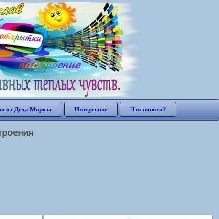
о от Деда Мороза
Интересное
Что нового?
троения