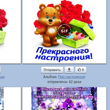
Отправить

0
ния
Альбом:
Про настроение
отправлена: 62 раза