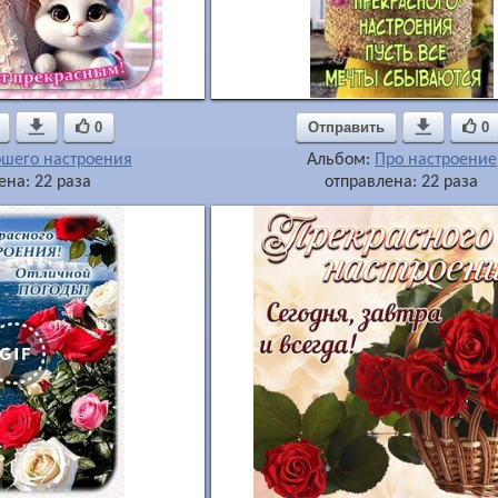

0
Отправить

0
ошего настроения
Альбом:
Про настроение
ена: 22 раза
отправлена: 22 раза