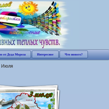
о от Деда Мороза
Интересное
Что нового?
3 Июля