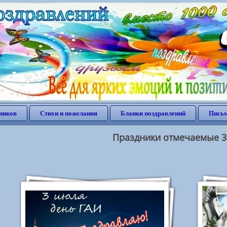
ников
Стихи и пожелания
Бланки поздравлений
Письм
Праздники отмечаемые 