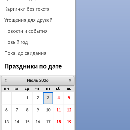
картинки без текста
угощения для друзей
новости и события
новый год
пока, до свидания
Праздники по дате
«
»
Июль 2026
пн
вт
ср
чт
пт
сб
вс
1
2
3
4
5
6
7
8
9
10
11
12
13
14
15
16
17
18
19