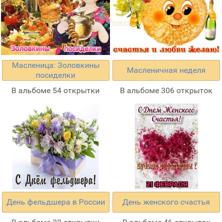
Масленица: Золовкины
Масленичная неделя
посиделки
В альбоме 54 открытки
В альбоме 306 открыток
День фельдшера в России
День женского счастья