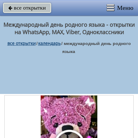
Меню
все открытки

Международный день родного языка - открытки
на WhatsApp, MAX, Viber, Одноклассники
все открытки
календарь
/
/
международный день родного
языка